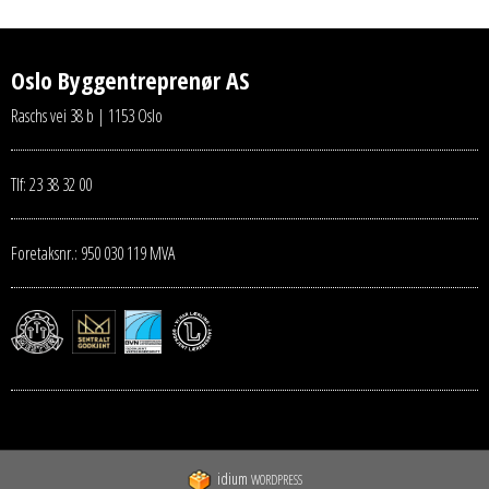
Oslo Byggentreprenør AS
Raschs vei 38 b | 1153 Oslo
Tlf: 23 38 32 00
Foretaksnr.: 950 030 119 MVA
idium
WORDPRESS