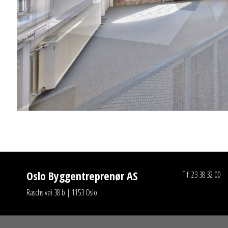
Oslo Byggentreprenør AS
Tlf: 23 38 32 00
Raschs vei 38 b | 1153 Oslo