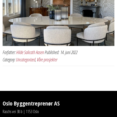
Forfatter:
Hilde Salicath Aasen
Published:
14. juni 2022
Category:
Uncategorized
,
Våre prosjekter
Oslo Byggentreprenør AS
Raschs vei 38 b | 1153 Oslo