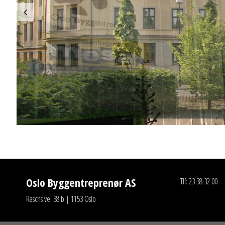
Oslo Byggentreprenør AS
Tlf: 23 38 32 00
Raschs vei 38 b | 1153 Oslo