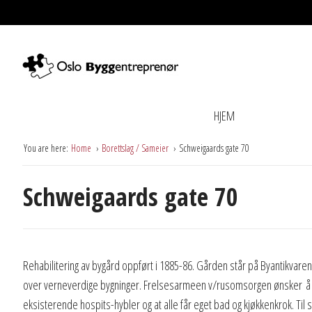
HJEM
You are here:
Home
Borettslag / Sameier
Schweigaards gate 70
Schweigaards gate 70
Rehabilitering av bygård oppført i 1885-86. Gården står på Byantikvarens
over verneverdige bygninger. Frelsesarmeen v/rusomsorgen ønsker 
eksisterende hospits-hybler og at alle får eget bad og kjøkkenkrok. Til